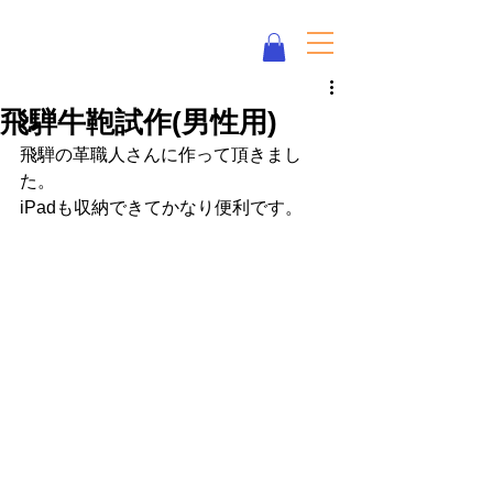
Eco Love ♥ Neco Love みけねこ化学
飛騨牛鞄試作(男性用)
飛騨の革職人さんに作って頂きまし
た。
iPadも収納できてかなり便利です。