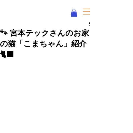
Eco Love ♥ Neco Love みけねこ化学
🐾 宮本テックさんのお家
の猫「こまちゃん」紹介
🐈‍⬛