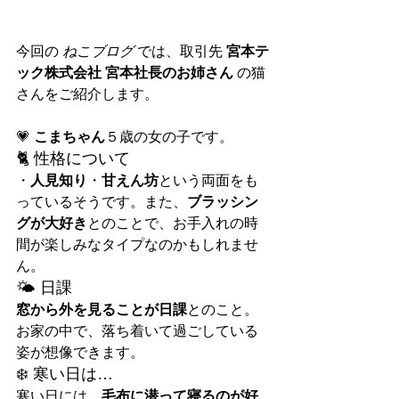
今回の 
ねこブログ
 では、取引先 
宮本テ
ック株式会社 宮本社長のお姉さん
 の猫
さんをご紹介します。
💗 
こまちゃん
５歳の女の子です。
🐈 性格について
・
人見知り
・
甘えん坊
という両面をも
っているそうです。また、
ブラッシン
グが大好き
とのことで、お手入れの時
間が楽しみなタイプなのかもしれませ
ん。
🌤️ 日課
窓から外を見ることが日課
とのこと。
お家の中で、落ち着いて過ごしている
姿が想像できます。
❄️ 寒い日は…
寒い日には、
毛布に潜って寝るのが好