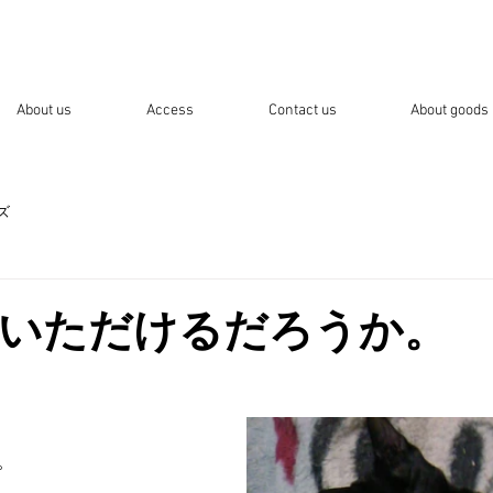
Eco Love ♥ Neco Love みけねこ化学
About us
Access
Contact us
About goods
ズ
いただけるだろうか。
。