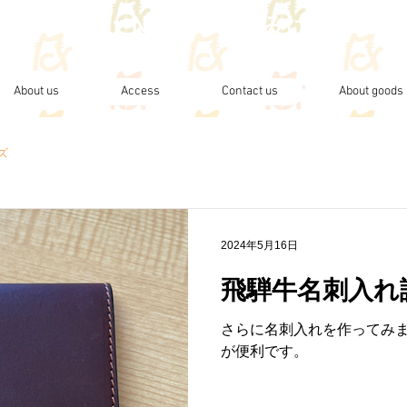
Eco Love ♥ Neco Love みけねこ化学
About us
Access
Contact us
About goods
ズ
2024年5月16日
飛騨牛名刺入れ
さらに名刺入れを作ってみま
が便利です。